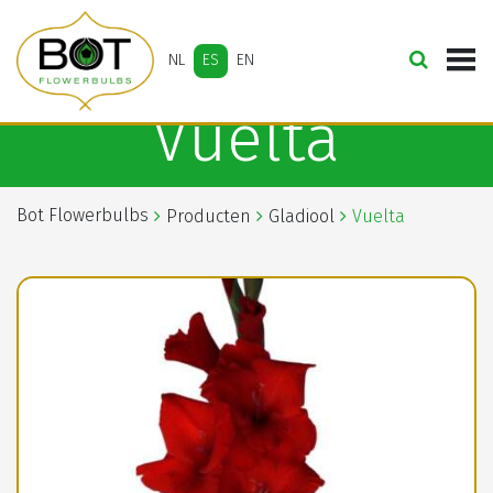
NL
ES
EN
Vuelta
Bot Flowerbulbs
Producten
Gladiool
Vuelta