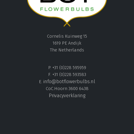
Cornelis Kuinweg 15
1619 PE Andijk
The Netherlands
P. +31 (0)228 595959
F. +31 (0)228 593583
info@botflowerbulbs.nl
E.
CoC.Hoorn 3600 6438
Privacyverklaring