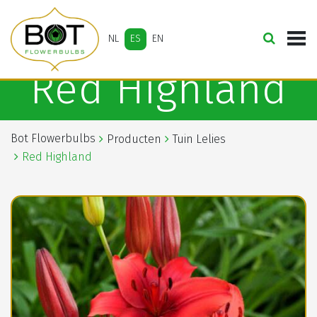
NL
ES
EN
Red Highland
Bot Flowerbulbs
Producten
Tuin Lelies
Red Highland