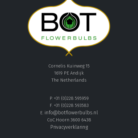
Cornelis Kuinweg 15
1619 PE Andijk
The Netherlands
P. +31 (0)228 595959
F. +31 (0)228 593583
info@botflowerbulbs.nl
E.
CoC.Hoorn 3600 6438
Privacyverklaring