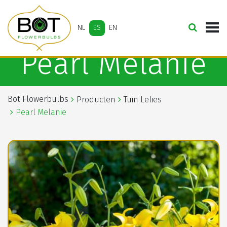
NL
ES
EN
Pearl Melanie
Bot Flowerbulbs
Producten
Tuin Lelies
Pearl Melanie