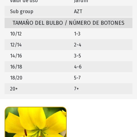
valor de uso
Jardín
Sub group
AZT
TAMAÑO DEL BULBO / NÚMERO DE BOTONES
10/12
1-3
12/14
2-4
14/16
3-5
16/18
4-6
18/20
5-7
20+
7+