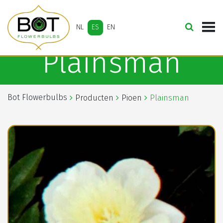
NL
ES
EN
Plainsman
Bot Flowerbulbs
Producten
Pioen
Plainsman