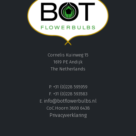
Cornelis Kuinweg 15
1619 PE Andijk
The Netherlands
P. +31 (0)228 595959
F. +31 (0)228 593583
info@botflowerbulbs.nl
E.
CoC.Hoorn 3600 6438
Privacyverklaring