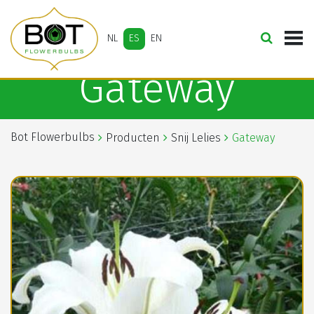
NL
ES
EN
Gateway
Bot Flowerbulbs
Producten
Snij Lelies
Gateway