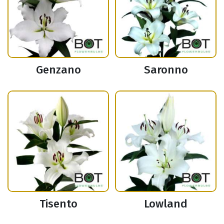
Genzano
Saronno
Tisento
Lowland