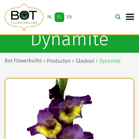
NL
ES
EN
Dynamite
Bot Flowerbulbs
Producten
Gladiool
Dynamite