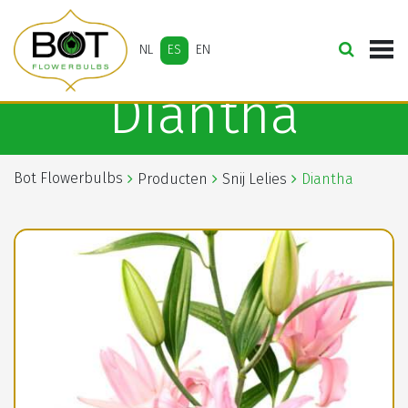
NL
ES
EN
Diantha
Bot Flowerbulbs
Producten
Snij Lelies
Diantha