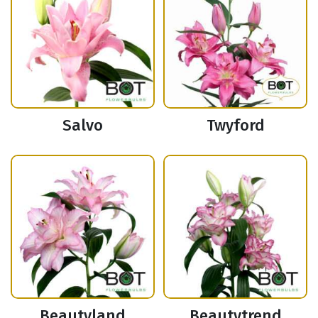
Salvo
Twyford
Beautyland
Beautytrend